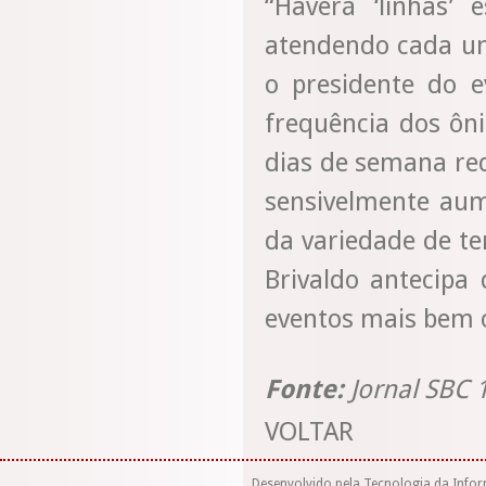
“Haverá ‘linhas’ 
atendendo cada uma
o presidente do e
frequência dos ôn
dias de semana red
sensivelmente au
da variedade de te
Brivaldo antecipa
eventos mais bem 
Fonte:
Jornal SBC 
VOLTAR
Desenvolvido pela Tecnologia da Info