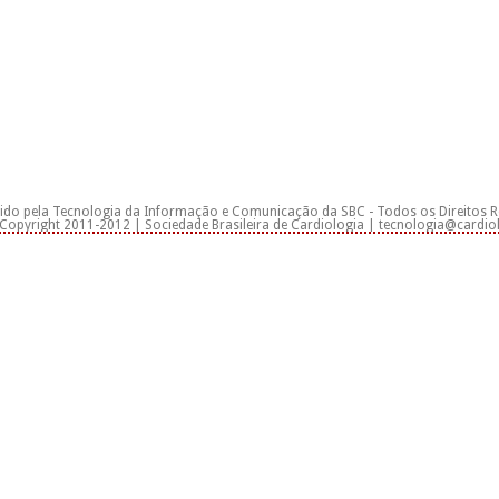
ido pela Tecnologia da Informação e Comunicação da SBC - Todos os Direitos 
Copyright 2011-2012 | Sociedade Brasileira de Cardiologia | tecnologia@cardiol