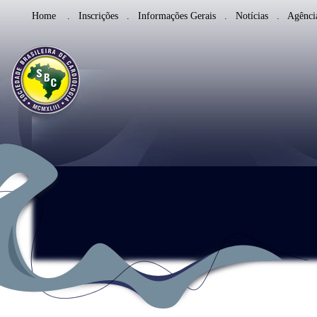
Home
.
Inscrições
.
Informações Gerais
.
Notícias
.
Agência