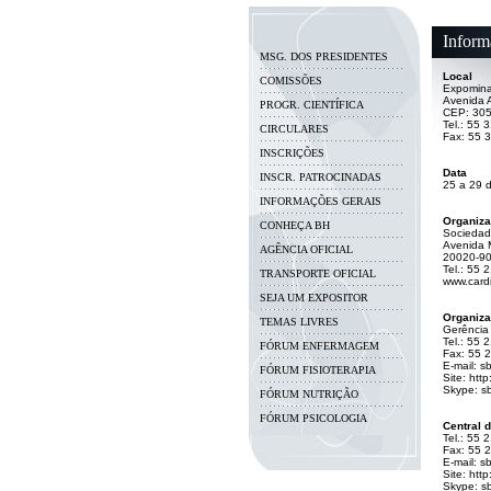
Inform
MSG. DOS PRESIDENTES
Local
COMISSÕES
Expomina
Avenida 
PROGR. CIENTÍFICA
CEP: 305
Tel.: 55 
CIRCULARES
Fax: 55 
INSCRIÇÕES
Data
INSCR. PATROCINADAS
25 a 29 
INFORMAÇÕES GERAIS
Organiz
CONHEÇA BH
Sociedade
Avenida 
AGÊNCIA OFICIAL
20020-907
Tel.: 55 
TRANSPORTE OFICIAL
www.cardi
SEJA UM EXPOSITOR
Organiza
TEMAS LIVRES
Gerência
Tel.: 55
FÓRUM ENFERMAGEM
Fax: 55 
E-mail:
sb
FÓRUM FISIOTERAPIA
Site:
http
Skype: s
FÓRUM NUTRIÇÃO
FÓRUM PSICOLOGIA
Central 
Tel.: 55 
Fax: 55 
E-mail:
sb
Site:
http
Skype: s