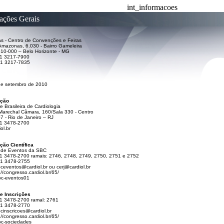
int_informacoes
ações Gerais
s - Centro de Convenções e Feiras
Amazonas, 6.030 - Bairro Gameleira
10-000 – Belo Horizonte - MG
31 3217-7900
31 3217-7835
de setembro de 2010
ação
 Brasileira de Cardiologia
Marechal Câmara, 160/Sala 330 - Centro
 - Rio de Janeiro – RJ
21 3478-2700
ol.br
ção Científica
 de Eventos da SBC
 21 3478-2700 ramais: 2746, 2748, 2749, 2750, 2751 e 2752
21 3478-2755
ceventos@cardiol.br
ou
cerj@cardiol.br
://congresso.cardiol.br/65/
bc-eventos01
de Inscrições
21 3478-2700 ramal: 2761
21 3478-2770
cinscricoes@cardiol.br
://congresso.cardiol.br/65/
bc-sociedades