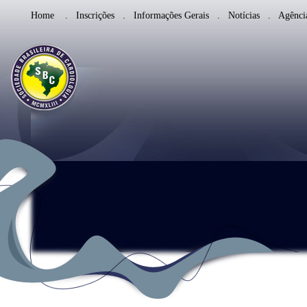
Home
.
Inscrições
.
Informações Gerais
.
Notícias
.
Agência