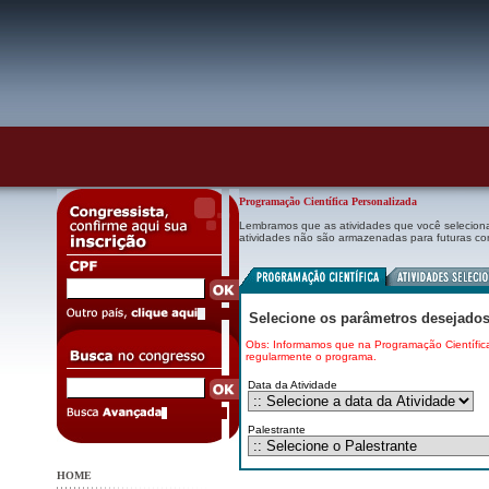
Programação Científica Personalizada
Lembramos que as atividades que você seleciona
atividades não são armazenadas para futuras co
Selecione os parâmetros desejados 
Obs: Informamos que na Programação Científica
regularmente o programa.
Data da Atividade
Palestrante
HOME