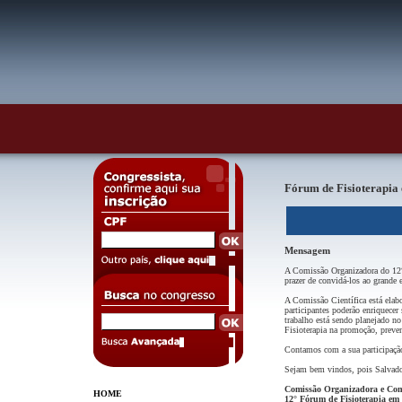
Fórum de Fisioterapia
Mensagem
A Comissão Organizadora do 12° 
prazer de convidá-los ao grande 
A Comissão Científica está elab
participantes poderão enriquecer
trabalho está sendo planejado no
Fisioterapia na promoção, preven
Contamos com a sua participaçã
Sejam bem vindos, pois Salvador 
Comissão Organizadora e Comi
HOME
12° Fórum de Fisioterapia em